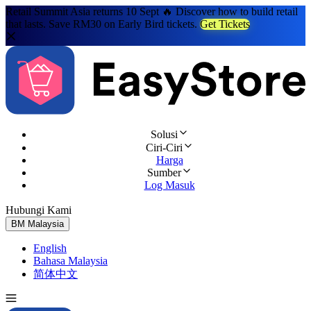
Retail Summit Asia returns 10 Sept 🔥 Discover how to build retail
that lasts. Save RM30 on Early Bird tickets.
Get Tickets
Solusi
Ciri-Ciri
Harga
Sumber
Log Masuk
Hubungi Kami
Cuba Percuma
BM
Malaysia
English
Bahasa Malaysia
简体中文