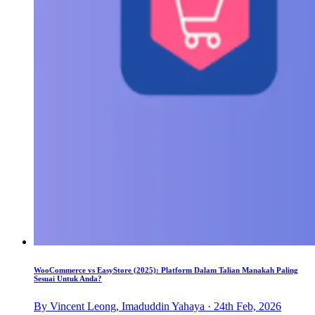
WooCommerce vs EasyStore (2025): Platform Dalam Talian Manakah Paling
Sesuai Untuk Anda?
By Vincent Leong, Imaduddin Yahaya · 24th Feb, 2026