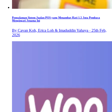
Pengalaman Sistem Jualan POS yang Menambat Hati 1.5 Juta Pembaca
Mengingati Jenama Ini
By Cavan Koh, Erica Loh & Imaduddin Yahaya · 25th Feb,
2026