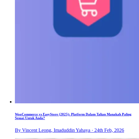
WooCommerce vs EasyStore (2025): Platform Dalam Talian Manakah Paling
Sesuai Untuk Anda?
By Vincent Leong, Imaduddin Yahaya · 24th Feb, 2026