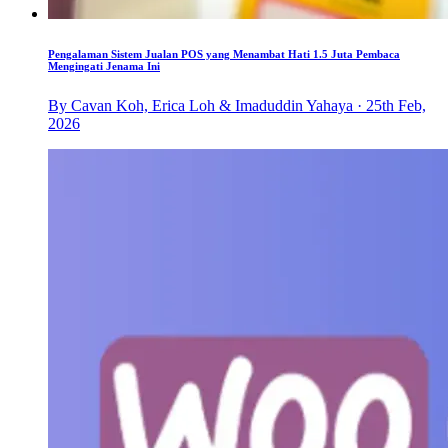
Pengalaman Sistem Jualan POS yang Menambat Hati 1.5 Juta Pembaca
Mengingati Jenama Ini
By Cavan Koh, Erica Loh & Imaduddin Yahaya · 25th Feb,
2026