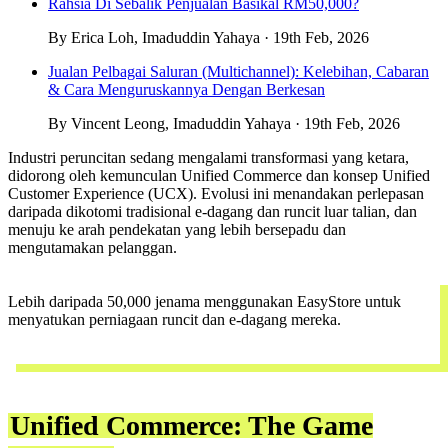
Rahsia Di Sebalik Penjualan Basikal RM50,000?
By Erica Loh, Imaduddin Yahaya · 19th Feb, 2026
Jualan Pelbagai Saluran (Multichannel): Kelebihan, Cabaran
& Cara Menguruskannya Dengan Berkesan
By Vincent Leong, Imaduddin Yahaya · 19th Feb, 2026
Industri peruncitan sedang mengalami transformasi yang ketara,
didorong oleh kemunculan Unified Commerce dan konsep Unified
Customer Experience (UCX). Evolusi ini menandakan perlepasan
daripada dikotomi tradisional e-dagang dan runcit luar talian, dan
menuju ke arah pendekatan yang lebih bersepadu dan
mengutamakan pelanggan.
Lebih daripada 50,000 jenama menggunakan EasyStore untuk
menyatukan perniagaan runcit dan e-dagang mereka.
Request demo harini
Unified Commerce: The Game