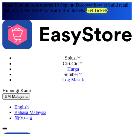
Retail Summit Asia returns 10 Sept 🔥 Discover how to build retail
that lasts. Save RM30 on Early Bird tickets.
Get Tickets
Solusi
Ciri-Ciri
Harga
Sumber
Log Masuk
Hubungi Kami
Cuba Percuma
BM
Malaysia
English
Bahasa Malaysia
简体中文