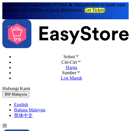
Retail Summit Asia returns 10 Sept 🔥 Discover how to build retail
that lasts. Save RM30 on Early Bird tickets.
Get Tickets
Solusi
Ciri-Ciri
Harga
Sumber
Log Masuk
Hubungi Kami
Cuba Percuma
BM
Malaysia
English
Bahasa Malaysia
简体中文