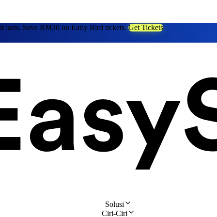
at lasts. Save RM30 on Early Bird tickets.
Get Tickets
Solusi
Ciri-Ciri