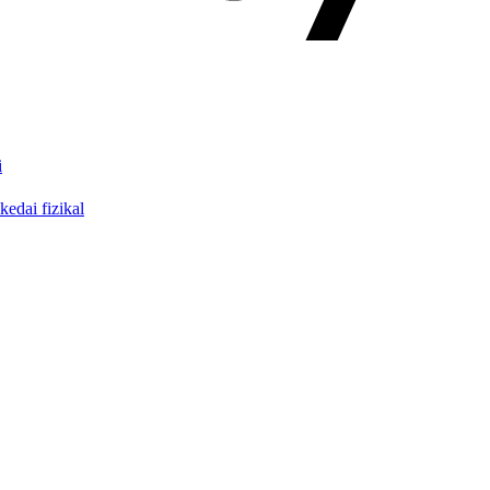
i
edai fizikal