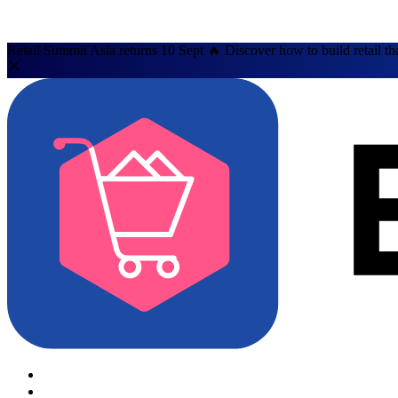
Retail Summit Asia returns 10 Sept 🔥 Discover how to build retail th