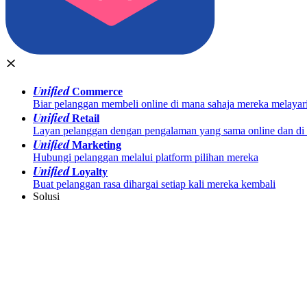
Unified
Commerce
Biar pelanggan membeli online di mana sahaja mereka melayar
Unified
Retail
Layan pelanggan dengan pengalaman yang sama online dan di k
Unified
Marketing
Hubungi pelanggan melalui platform pilihan mereka
Unified
Loyalty
Buat pelanggan rasa dihargai setiap kali mereka kembali
Solusi