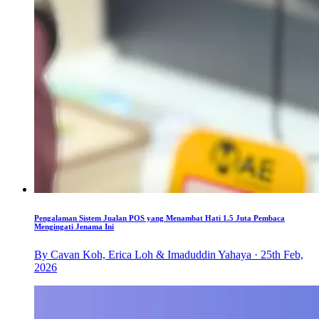
Pengalaman Sistem Jualan POS yang Menambat Hati 1.5 Juta Pembaca
Mengingati Jenama Ini
By Cavan Koh, Erica Loh & Imaduddin Yahaya · 25th Feb,
2026