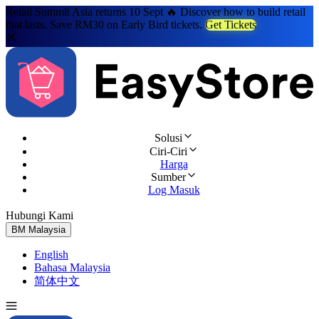
Retail Summit Asia returns 10 Sept 🔥 Discover how to build retail
that lasts. Save RM30 on Early Bird tickets.
Get Tickets
Solusi
Ciri-Ciri
Harga
Sumber
Log Masuk
Hubungi Kami
Cuba Percuma
BM
Malaysia
English
Bahasa Malaysia
简体中文