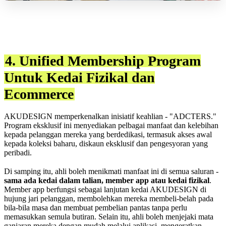
4. Unified Membership Program
Untuk Kedai Fizikal dan
Ecommerce
AKUDESIGN memperkenalkan inisiatif keahlian - "ADCTERS."
Program eksklusif ini menyediakan pelbagai manfaat dan kelebihan
kepada pelanggan mereka yang berdedikasi, termasuk akses awal
kepada koleksi baharu, diskaun eksklusif dan pengesyoran yang
peribadi.
Di samping itu, ahli boleh menikmati manfaat ini di semua saluran -
s
ama ada kedai dalam talian, member app atau kedai fizikal
.
Member app berfungsi sebagai lanjutan kedai AKUDESIGN di
hujung jari pelanggan, membolehkan mereka membeli-belah pada
bila-bila masa dan membuat pembelian pantas tanpa perlu
memasukkan semula butiran. Selain itu, ahli boleh menjejaki mata
ganjaran mereka dengan mudah melalui aplikasi, mengeratkan