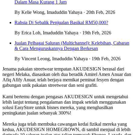
Dalam Masa Kurang 1 Jam
By Kelie Wong, Imaduddin Yahaya · 20th Feb, 2026
Rahsia Di Sebalik Penjualan Basikal RM50,000?
By Erica Loh, Imaduddin Yahaya · 19th Feb, 2026
Jualan Pelbagai Saluran (Multichannel): Kelebihan, Cabaran
& Cara Menguruskannya Dengan Berkesan
By Vincent Leong, Imaduddin Yahaya · 19th Feb, 2026
Jenama pakaian streetwear tempatan AKUDESIGN berasal dari
negeri Melaka, diasaskan oleh dua beradik Amirel Amen Anuar dan
Afiq Afify Anuar, telah berjaya memikat peminat fesyen dengan
gabungan unik pakaian streetwear dan seni grafiti.
Kami bertemu dengan pengasas AKUDESIGN untuk mengetahui
lebih lanjut tentang pengalaman dan impak setelah menggunakan
solusi EasyStore untuk bisnes mereka, yang menghasilkan
peningkatan jualan sebanyak 300%!
Mereka juga telah membuka cawangan kedai fizikal mereka yang
kedua, AKUDESIGN HOMEGROWN, di sambil menjual di lebih
daripada 10 saluran jualan atas talian termasuk Shopee, Lazada, dan