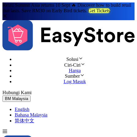
Retail Summit Asia returns 10 Sept 🔥 Discover how to build retail
that lasts. Save RM30 on Early Bird tickets.
Get Tickets
Solusi
Ciri-Ciri
Harga
Sumber
Log Masuk
Hubungi Kami
Cuba Percuma
BM
Malaysia
English
Bahasa Malaysia
简体中文