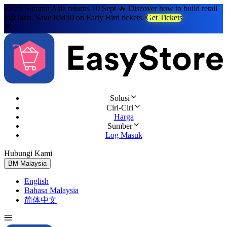
Retail Summit Asia returns 10 Sept 🔥 Discover how to build retail
that lasts. Save RM30 on Early Bird tickets.
Get Tickets
Solusi
Ciri-Ciri
Harga
Sumber
Log Masuk
Hubungi Kami
Cuba Percuma
BM
Malaysia
English
Bahasa Malaysia
简体中文