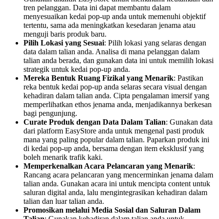
tren pelanggan. Data ini dapat membantu dalam
menyesuaikan kedai pop-up anda untuk memenuhi objektif
tertentu, sama ada meningkatkan kesedaran jenama atau
menguji baris produk baru.
Pilih Lokasi yang Sesuai
: Pilih lokasi yang selaras dengan
data dalam talian anda. Analisa di mana pelanggan dalam
talian anda berada, dan gunakan data ini untuk memilih lokasi
strategik untuk kedai pop-up anda.
Mereka Bentuk Ruang Fizikal yang Menarik
: Pastikan
reka bentuk kedai pop-up anda selaras secara visual dengan
kehadiran dalam talian anda. Cipta pengalaman imersif yang
memperlihatkan ethos jenama anda, menjadikannya berkesan
bagi pengunjung.
Curate Produk dengan Data Dalam Talian
: Gunakan data
dari platform EasyStore anda untuk mengenal pasti produk
mana yang paling popular dalam talian. Paparkan produk ini
di kedai pop-up anda, bersama dengan item eksklusif yang
boleh menarik trafik kaki.
Memperkenalkan Acara Pelancaran yang Menarik
:
Rancang acara pelancaran yang mencerminkan jenama dalam
talian anda. Gunakan acara ini untuk mencipta content untuk
saluran digital anda, lalu mengintegrasikan kehadiran dalam
talian dan luar talian anda.
Promosikan melalui Media Sosial dan Saluran Dalam
Talian
: Gunakan kehadiran dalam talian anda untuk