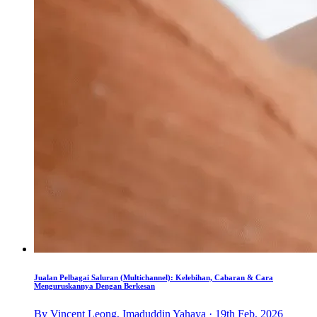
Jualan Pelbagai Saluran (Multichannel): Kelebihan, Cabaran & Cara
Menguruskannya Dengan Berkesan
By Vincent Leong, Imaduddin Yahaya · 19th Feb, 2026