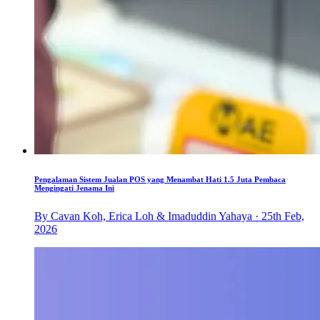
Pengalaman Sistem Jualan POS yang Menambat Hati 1.5 Juta Pembaca
Mengingati Jenama Ini
By Cavan Koh, Erica Loh & Imaduddin Yahaya · 25th Feb,
2026