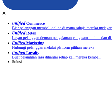
Unified
Commerce
Biar pelanggan membeli online di mana sahaja mereka melayar
Unified
Retail
Layan pelanggan dengan pengalaman yang sama online dan di k
Unified
Marketing
Hubungi pelanggan melalui platform pilihan mereka
Unified
Loyalty
Buat pelanggan rasa dihargai setiap kali mereka kembali
Solusi