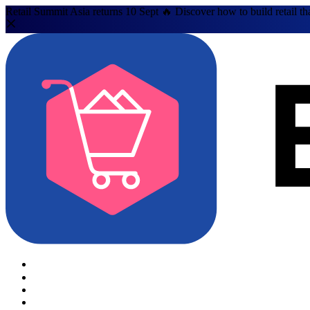
Retail Summit Asia returns 10 Sept 🔥 Discover how to build retail th