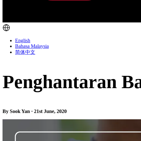
English
Bahasa Malaysia
简体中文
Penghantaran B
By Sook Yan · 21st June, 2020