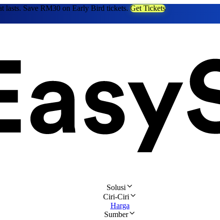
at lasts. Save RM30 on Early Bird tickets.
Get Tickets
Solusi
Ciri-Ciri
Harga
Sumber