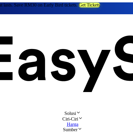
at lasts. Save RM30 on Early Bird tickets.
Get Tickets
Solusi
Ciri-Ciri
Harga
Sumber