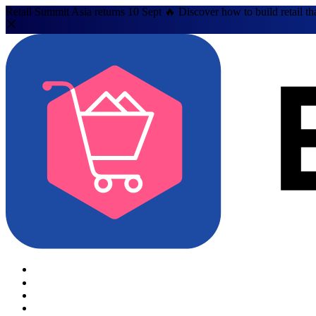
Retail Summit Asia returns 10 Sept 🔥 Discover how to build retail th