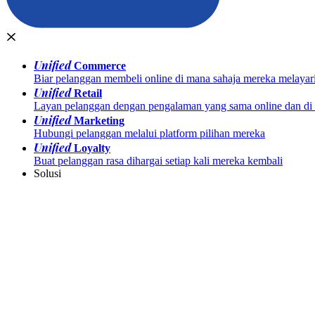
Unified
Commerce
Biar pelanggan membeli online di mana sahaja mereka melayar
Unified
Retail
Layan pelanggan dengan pengalaman yang sama online dan di k
Unified
Marketing
Hubungi pelanggan melalui platform pilihan mereka
Unified
Loyalty
Buat pelanggan rasa dihargai setiap kali mereka kembali
Solusi