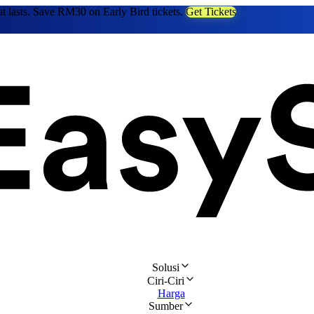
at lasts. Save RM30 on Early Bird tickets.
Get Tickets
Solusi
Ciri-Ciri
Harga
Sumber