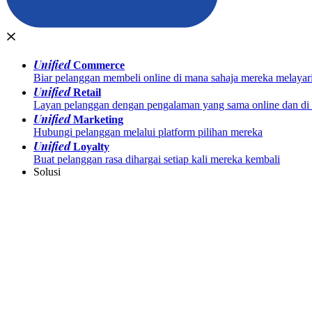
Unified
Commerce
Biar pelanggan membeli online di mana sahaja mereka melayar
Unified
Retail
Layan pelanggan dengan pengalaman yang sama online dan di k
Unified
Marketing
Hubungi pelanggan melalui platform pilihan mereka
Unified
Loyalty
Buat pelanggan rasa dihargai setiap kali mereka kembali
Solusi