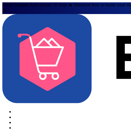
Retail Summit Asia returns 10 Sept 🔥 Discover how to build retail th