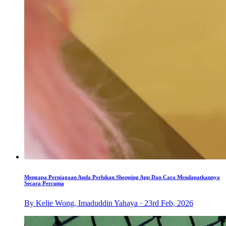
Mengapa Perniagaan Anda Perlukan Shopping App Dan Cara Mendapatkannya
Secara Percuma
By Kelie Wong, Imaduddin Yahaya · 23rd Feb, 2026