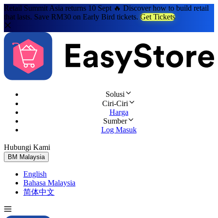
Retail Summit Asia returns 10 Sept 🔥 Discover how to build retail
that lasts. Save RM30 on Early Bird tickets.
Get Tickets
Solusi
Ciri-Ciri
Harga
Sumber
Log Masuk
Hubungi Kami
Cuba Percuma
BM
Malaysia
English
Bahasa Malaysia
简体中文