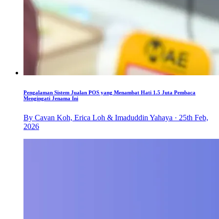
Pengalaman Sistem Jualan POS yang Menambat Hati 1.5 Juta Pembaca
Mengingati Jenama Ini
By Cavan Koh, Erica Loh & Imaduddin Yahaya · 25th Feb,
2026