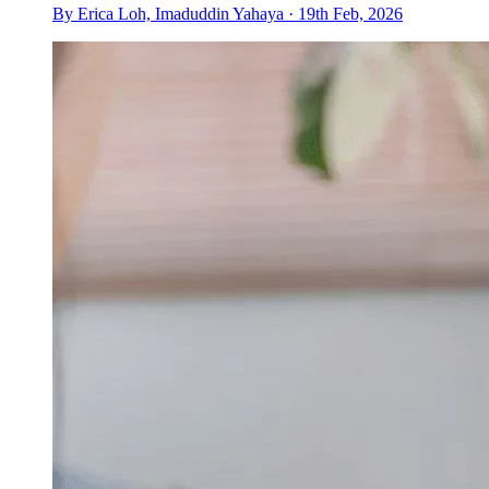
By Erica Loh, Imaduddin Yahaya · 19th Feb, 2026