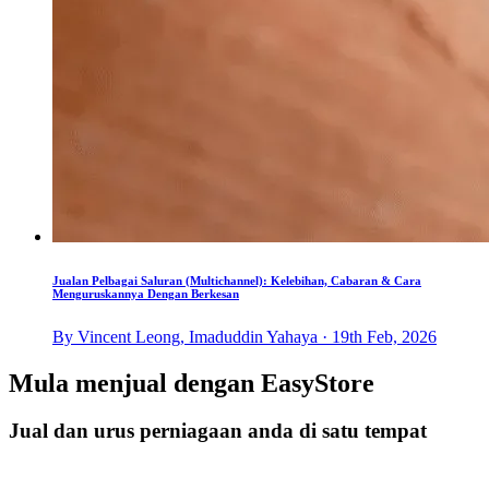
Jualan Pelbagai Saluran (Multichannel): Kelebihan, Cabaran & Cara
Menguruskannya Dengan Berkesan
By Vincent Leong, Imaduddin Yahaya · 19th Feb, 2026
Mula menjual dengan
EasyStore
Jual dan urus perniagaan anda di satu tempat
Mulakan Harini