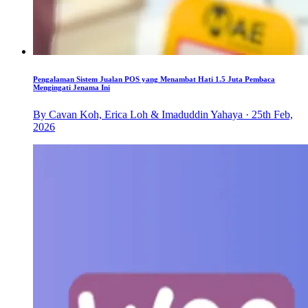
Pengalaman Sistem Jualan POS yang Menambat Hati 1.5 Juta Pembaca
Mengingati Jenama Ini
By Cavan Koh, Erica Loh & Imaduddin Yahaya · 25th Feb,
2026