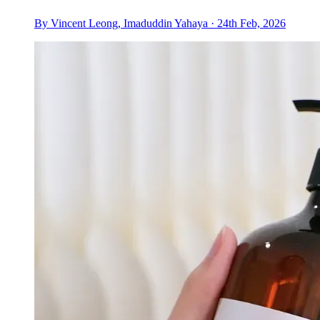
By Vincent Leong, Imaduddin Yahaya · 24th Feb, 2026