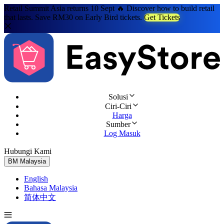
Retail Summit Asia returns 10 Sept 🔥 Discover how to build retail
that lasts. Save RM30 on Early Bird tickets.
Get Tickets
Solusi
Ciri-Ciri
Harga
Sumber
Log Masuk
Hubungi Kami
Cuba Percuma
BM
Malaysia
English
Bahasa Malaysia
简体中文