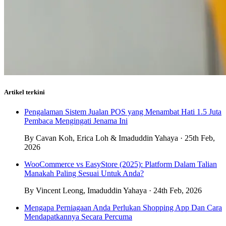
Artikel terkini
Pengalaman Sistem Jualan POS yang Menambat Hati 1.5 Juta
Pembaca Mengingati Jenama Ini
By Cavan Koh, Erica Loh & Imaduddin Yahaya · 25th Feb,
2026
WooCommerce vs EasyStore (2025): Platform Dalam Talian
Manakah Paling Sesuai Untuk Anda?
By Vincent Leong, Imaduddin Yahaya · 24th Feb, 2026
Mengapa Perniagaan Anda Perlukan Shopping App Dan Cara
Mendapatkannya Secara Percuma