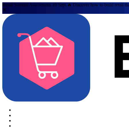
Retail Summit Asia returns 10 Sept 🔥 Discover how to build retail th