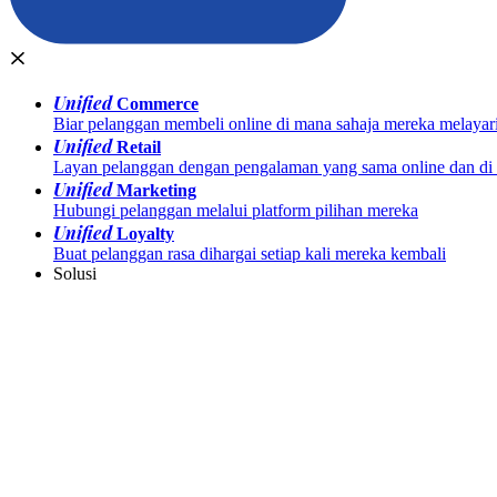
Unified
Commerce
Biar pelanggan membeli online di mana sahaja mereka melayar
Unified
Retail
Layan pelanggan dengan pengalaman yang sama online dan di k
Unified
Marketing
Hubungi pelanggan melalui platform pilihan mereka
Unified
Loyalty
Buat pelanggan rasa dihargai setiap kali mereka kembali
Solusi