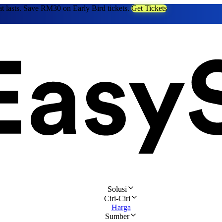
at lasts. Save RM30 on Early Bird tickets.
Get Tickets
Solusi
Ciri-Ciri
Harga
Sumber