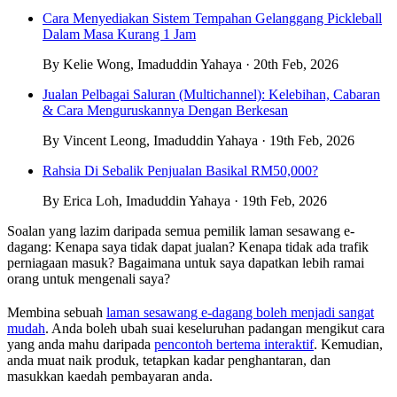
Cara Menyediakan Sistem Tempahan Gelanggang Pickleball
Dalam Masa Kurang 1 Jam
By Kelie Wong, Imaduddin Yahaya · 20th Feb, 2026
Jualan Pelbagai Saluran (Multichannel): Kelebihan, Cabaran
& Cara Menguruskannya Dengan Berkesan
By Vincent Leong, Imaduddin Yahaya · 19th Feb, 2026
Rahsia Di Sebalik Penjualan Basikal RM50,000?
By Erica Loh, Imaduddin Yahaya · 19th Feb, 2026
Soalan yang lazim daripada semua pemilik laman sesawang e-
dagang: Kenapa saya tidak dapat jualan? Kenapa tidak ada trafik
perniagaan masuk? Bagaimana untuk saya dapatkan lebih ramai
orang untuk mengenali saya?
Membina sebuah
laman sesawang e-dagang boleh menjadi sangat
mudah
. Anda boleh ubah suai keseluruhan padangan mengikut cara
yang anda mahu daripada
pencontoh bertema interaktif
. Kemudian,
anda muat naik produk, tetapkan kadar penghantaran, dan
masukkan kaedah pembayaran anda.