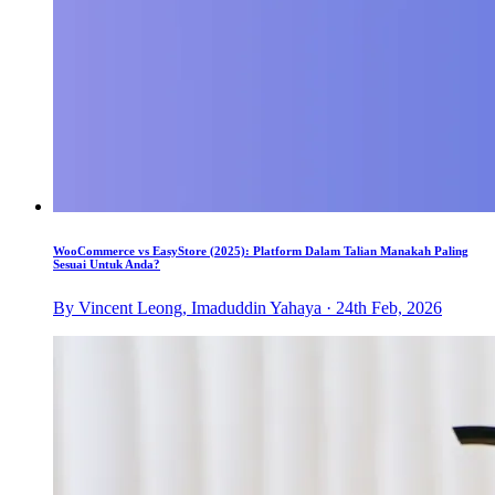
WooCommerce vs EasyStore (2025): Platform Dalam Talian Manakah Paling
Sesuai Untuk Anda?
By Vincent Leong, Imaduddin Yahaya · 24th Feb, 2026