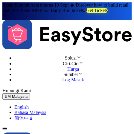
Retail Summit Asia returns 10 Sept 🔥 Discover how to build retail
that lasts. Save RM30 on Early Bird tickets.
Get Tickets
Solusi
Ciri-Ciri
Harga
Sumber
Log Masuk
Hubungi Kami
Cuba Percuma
BM
Malaysia
English
Bahasa Malaysia
简体中文