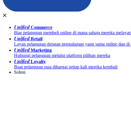
Unified
Commerce
Biar pelanggan membeli online di mana sahaja mereka melayar
Unified
Retail
Layan pelanggan dengan pengalaman yang sama online dan di k
Unified
Marketing
Hubungi pelanggan melalui platform pilihan mereka
Unified
Loyalty
Buat pelanggan rasa dihargai setiap kali mereka kembali
Solusi