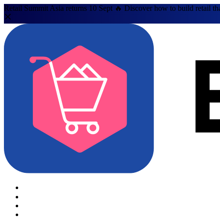
Retail Summit Asia returns 10 Sept 🔥 Discover how to build retail th