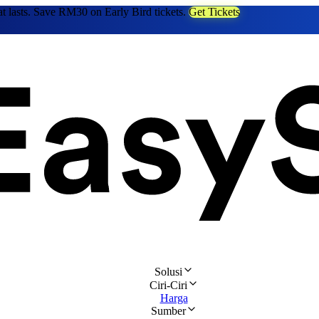
at lasts. Save RM30 on Early Bird tickets.
Get Tickets
Solusi
Ciri-Ciri
Harga
Sumber