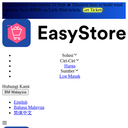
Retail Summit Asia returns 10 Sept 🔥 Discover how to build retail
that lasts. Save RM30 on Early Bird tickets.
Get Tickets
Solusi
Ciri-Ciri
Harga
Sumber
Log Masuk
Hubungi Kami
Cuba Percuma
BM
Malaysia
English
Bahasa Malaysia
简体中文