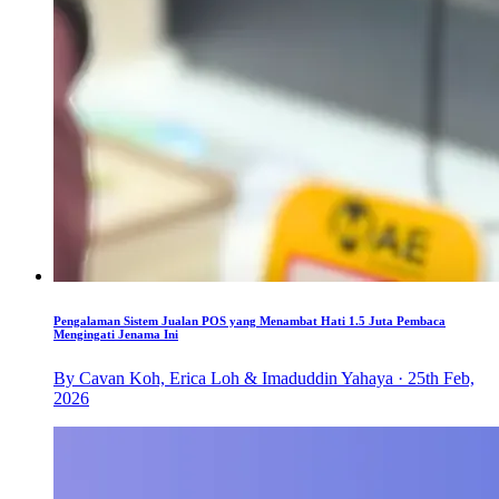
Pengalaman Sistem Jualan POS yang Menambat Hati 1.5 Juta Pembaca
Mengingati Jenama Ini
By Cavan Koh, Erica Loh & Imaduddin Yahaya · 25th Feb,
2026