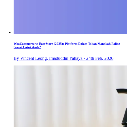
WooCommerce vs EasyStore (2025): Platform Dalam Talian Manakah Paling
Sesuai Untuk Anda?
By Vincent Leong, Imaduddin Yahaya · 24th Feb, 2026