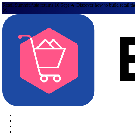
Retail Summit Asia returns 10 Sept 🔥 Discover how to build retail th