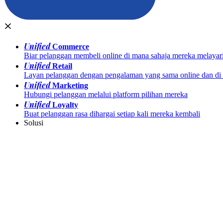
Unified
Commerce
Biar pelanggan membeli online di mana sahaja mereka melayar
Unified
Retail
Layan pelanggan dengan pengalaman yang sama online dan di k
Unified
Marketing
Hubungi pelanggan melalui platform pilihan mereka
Unified
Loyalty
Buat pelanggan rasa dihargai setiap kali mereka kembali
Solusi