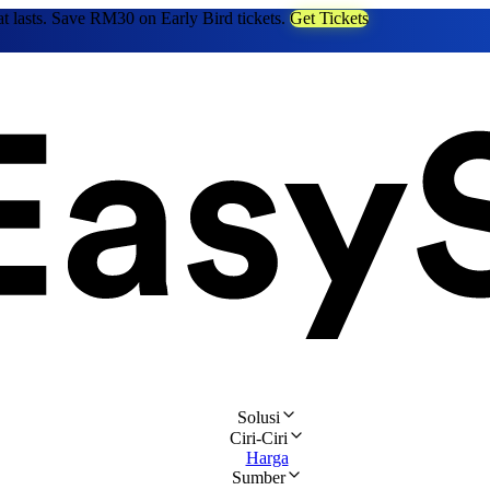
at lasts. Save RM30 on Early Bird tickets.
Get Tickets
Solusi
Ciri-Ciri
Harga
Sumber