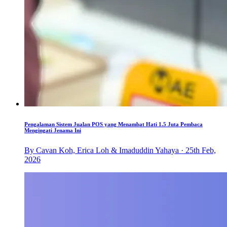
Pengalaman Sistem Jualan POS yang Menambat Hati 1.5 Juta Pembaca
Mengingati Jenama Ini
By Cavan Koh, Erica Loh & Imaduddin Yahaya · 25th Feb,
2026