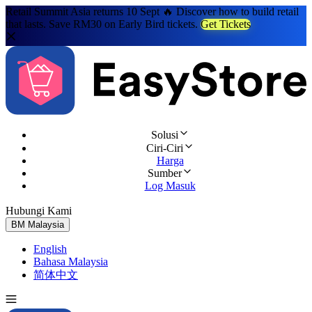
Retail Summit Asia returns 10 Sept 🔥 Discover how to build retail
that lasts. Save RM30 on Early Bird tickets.
Get Tickets
Solusi
Ciri-Ciri
Harga
Sumber
Log Masuk
Hubungi Kami
Cuba Percuma
BM
Malaysia
English
Bahasa Malaysia
简体中文