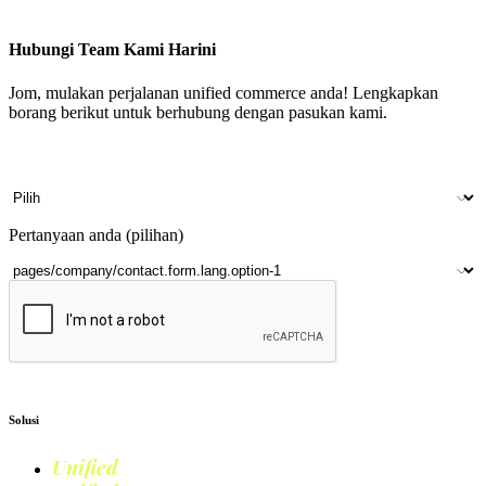
Hubungi Team Kami Harini
Jom, mulakan perjalanan unified commerce anda! Lengkapkan
borang berikut untuk berhubung dengan pasukan kami.
Nama
Nama syarikat
Nombor telefon bimbit
Kedai fizikal
Pertanyaan anda (pilihan)
Hantar
Solusi
Unified
Commerce