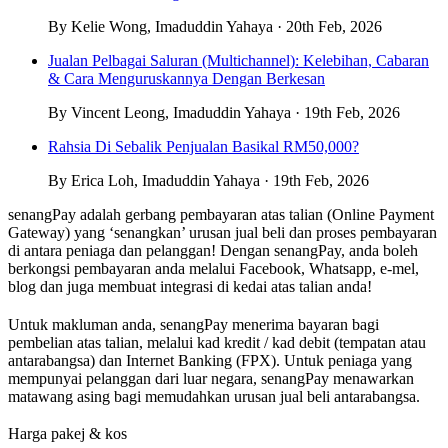
By Kelie Wong, Imaduddin Yahaya · 20th Feb, 2026
Jualan Pelbagai Saluran (Multichannel): Kelebihan, Cabaran
& Cara Menguruskannya Dengan Berkesan
By Vincent Leong, Imaduddin Yahaya · 19th Feb, 2026
Rahsia Di Sebalik Penjualan Basikal RM50,000?
By Erica Loh, Imaduddin Yahaya · 19th Feb, 2026
senangPay adalah gerbang pembayaran atas talian (Online Payment
Gateway) yang ‘senangkan’ urusan jual beli dan proses pembayaran
di antara peniaga dan pelanggan! Dengan senangPay, anda boleh
berkongsi pembayaran anda melalui Facebook, Whatsapp, e-mel,
blog dan juga membuat integrasi di kedai atas talian anda!
Untuk makluman anda, senangPay menerima bayaran bagi
pembelian atas talian, melalui kad kredit / kad debit (tempatan atau
antarabangsa) dan Internet Banking (FPX). Untuk peniaga yang
mempunyai pelanggan dari luar negara, senangPay menawarkan
matawang asing bagi memudahkan urusan jual beli antarabangsa.
Harga pakej & kos