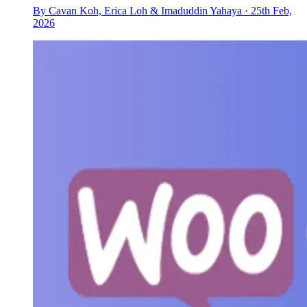
By Cavan Koh, Erica Loh & Imaduddin Yahaya · 25th Feb,
2026