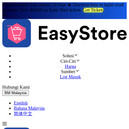
Retail Summit Asia returns 10 Sept 🔥 Discover how to build retail
that lasts. Save RM30 on Early Bird tickets.
Get Tickets
Solusi
Ciri-Ciri
Harga
Sumber
Log Masuk
Hubungi Kami
Cuba Percuma
BM
Malaysia
English
Bahasa Malaysia
简体中文