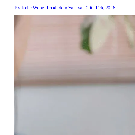
By Kelie Wong, Imaduddin Yahaya · 20th Feb, 2026