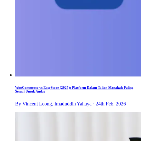
WooCommerce vs EasyStore (2025): Platform Dalam Talian Manakah Paling
Sesuai Untuk Anda?
By Vincent Leong, Imaduddin Yahaya · 24th Feb, 2026