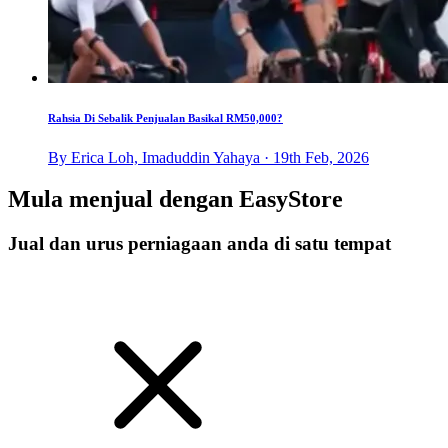
Rahsia Di Sebalik Penjualan Basikal RM50,000?
By Erica Loh, Imaduddin Yahaya · 19th Feb, 2026
Mula menjual dengan
EasyStore
Jual dan urus perniagaan anda di satu tempat
Mulakan Harini