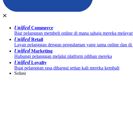
Unified
Commerce
Biar pelanggan membeli online di mana sahaja mereka melayar
Unified
Retail
Layan pelanggan dengan pengalaman yang sama online dan di k
Unified
Marketing
Hubungi pelanggan melalui platform pilihan mereka
Unified
Loyalty
Buat pelanggan rasa dihargai setiap kali mereka kembali
Solusi