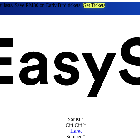
at lasts. Save RM30 on Early Bird tickets.
Get Tickets
Solusi
Ciri-Ciri
Harga
Sumber