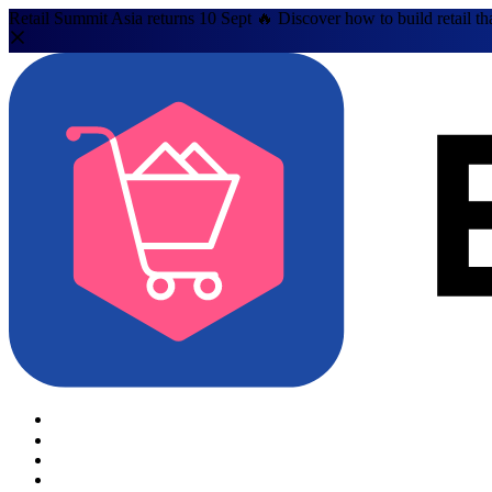
Retail Summit Asia returns 10 Sept 🔥 Discover how to build retail th