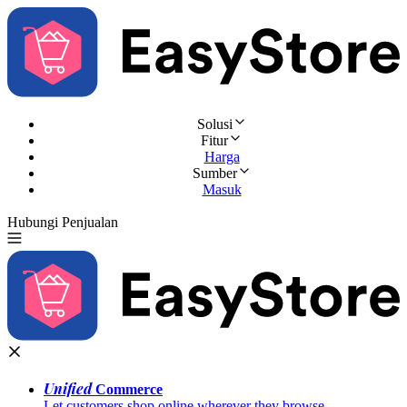
Solusi
Fitur
Harga
Sumber
Masuk
Hubungi Penjualan
Coba Gratis
Unified
Commerce
Let customers shop online wherever they browse