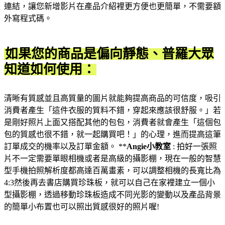
連結，讓您新增影片在產品介紹裡更方便也更簡單，不需要額
外寫程式碼。
如果您的商品是偏向靜態、普羅大眾
知道如何使用：
清晰有質感並且高質量的圖片就能夠提高商品的可信度，吸引
消費者產生「這件衣服的質料不錯，穿起來應該很舒服。」若
是剛好照片上面又搭配其他的包包，消費者就會產生「這個包
包的質感也很不錯，就一起購買吧！」的心理，進而提高這筆
訂單成交的機率以及訂單金額。 **
Angie小教室
: 拍好一張照
片不一定需要單眼相機或者是高級的攝影棚，現在一般的智慧
型手機拍照解析度都高達百萬畫素，可以調整相機的長寬比為
4:3然後再去書店購買珍珠板，就可以自己在家裡建立一個小
型攝影棚，透過移動珍珠板造成不同光影的變動以及產品背景
的簡單小布置也可以照出質感很好的照片喔!