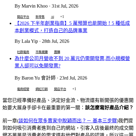
By Marvin Khoo · 31st Jul, 2026
+1
開店平台
新零售
AI
【2026 下半年創業指南】5 萬預算也能開始！5 種低成
本創業模式，打造自己的品牌事業
By Lala Yip · 28th Jul, 2026
社群電商
市集擺攤
團購
為什麼公司月營收不到 20 萬元仍需開發票,而小規模營
業人卻可以免開發票?
By Baron Yu 會計師 · 23rd Jul, 2026
+1
電商經營
網紅行銷
開店平台
當您已經準備好產品、決定好金流、物流還有新開張的優惠開
始要大展身手卻卡在最重要的第一關：
該怎麼寫好產品介紹？
前一章(
談如何在眾多賣家中脫穎而出？－ 基本三步驟
)我們提
到如何吸引消費者進到自己的網站，引客入店後最終的成交關
鍵不單單是消費者的需求還有他們對產品的認識，所以這一篇