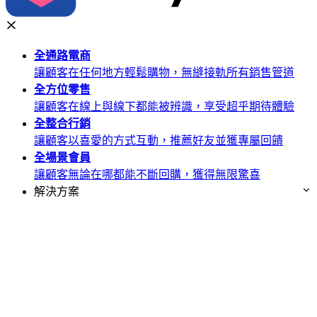
全通路
電商
讓顧客在任何地方輕鬆購物，無縫接軌所有銷售管道
全方位
零售
讓顧客在線上與線下都能被辨識，享受超乎期待體驗
全整合
行銷
讓顧客以喜愛的方式互動，推薦好友並獲專屬回饋
全場景
會員
讓顧客無論在哪都能不斷回購，獲得無限驚喜
解決方案