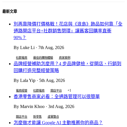
最新文章
別再靠降價打價格戰！花店與《浪島》飾品如何靠「全
通路開店平台+社群銷售閉環」讓舊客回購率直衝
90%？
By Luke Li · 7th Aug, 2026
社群電商
最佳的購物體驗
商家案例
品牌經營補助怎麼用？4 步品牌健檢，從開店、行銷到
回購打造完整經營策略
By Lala Yip · 5th Aug, 2026
+1
電商經營
社群電商
開店平台
香港零售商家必看：全通路管理可以很簡單
By Marvin Khoo · 3rd Aug, 2026
開店平台
新零售
虛實整合
怎麼做才能讓 Google AI 主動推薦你的商品？