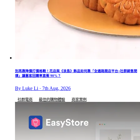
別再靠降價打價格戰！花店與《浪島》飾品如何靠「全通路開店平台+社群銷售閉
環」讓舊客回購率直衝 90%？
By Luke Li · 7th Aug, 2026
社群電商
最佳的購物體驗
商家案例