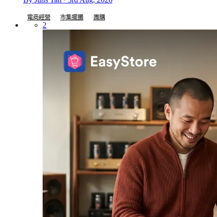
電商經營
市集擺攤
團購
2