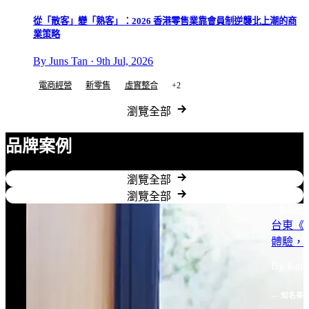
從「散客」變「熟客」：2026 香港零售業靠會員制逆襲北上潮的商
業策略
By Juns Tan · 9th Jul, 2026
電商經營
新零售
虛實整合
+2
瀏覽全部
品牌案例
瀏覽全部
瀏覽全部
食品產
台東《
體驗，
By Kai Y
— 知名茶