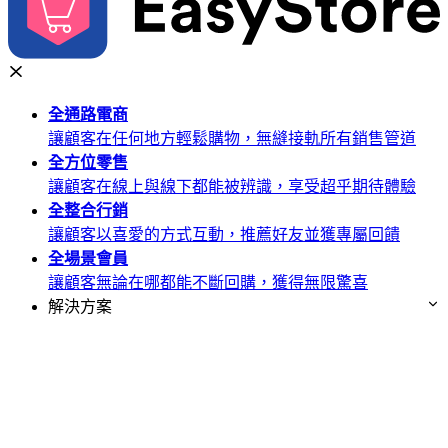
全通路
電商
讓顧客在任何地方輕鬆購物，無縫接軌所有銷售管道
全方位
零售
讓顧客在線上與線下都能被辨識，享受超乎期待體驗
全整合
行銷
讓顧客以喜愛的方式互動，推薦好友並獲專屬回饋
全場景
會員
讓顧客無論在哪都能不斷回購，獲得無限驚喜
解決方案