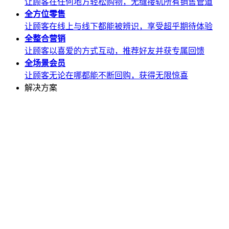
让顾客在任何地方轻松购物，无缝接轨所有销售管道
全方位
零售
让顾客在线上与线下都能被辨识，享受超乎期待体验
全整合
营销
让顾客以喜爱的方式互动，推荐好友并获专属回馈
全场景
会员
让顾客无论在哪都能不断回购，获得无限惊喜
解决方案