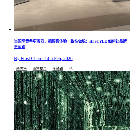
当国际竞争更激烈，把顾客体验一致性做稳：HI STYLE 如何让品牌
更耐跑
By Frost Chen · 14th Feb, 2026
新零售
虛實整合
全通路
+3