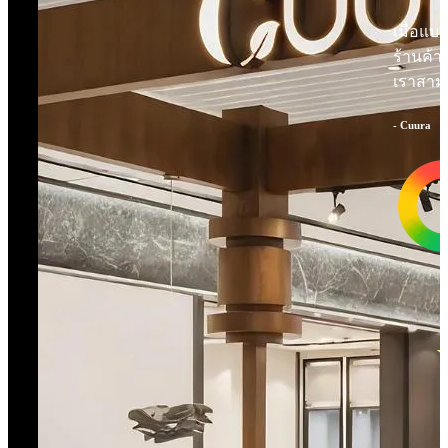
เมื่อแบ
ร้านค้า
เราสามาร
- Cuura