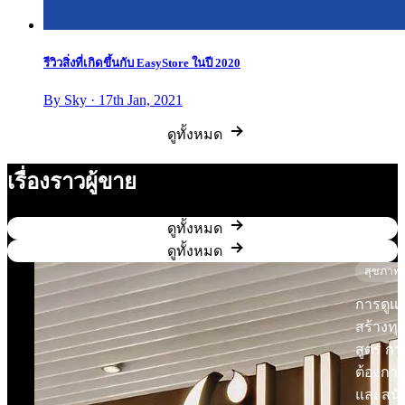
รีวิวสิ่งที่เกิดขึ้นกับ EasyStore ในปี 2020
By Sky · 17th Jan, 2021
ดูทั้งหมด
เรื่องราวผู้ขาย
ดูทั้งหมด
ดูทั้งหมด
สุขภาพ
การดูแลผ
สร้างทุก
สูตร กา
ต้องการ
และสนั