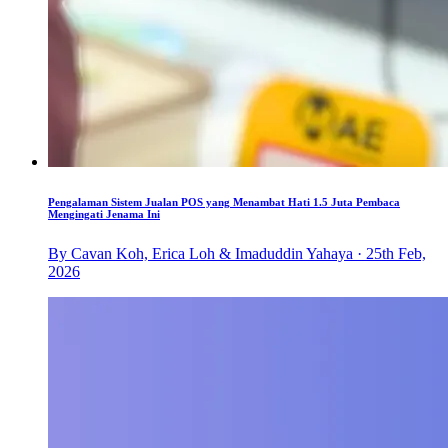
Pengalaman Sistem Jualan POS yang Menambat Hati 1.5 Juta Pembaca
Mengingati Jenama Ini
By Cavan Koh, Erica Loh & Imaduddin Yahaya · 25th Feb,
2026