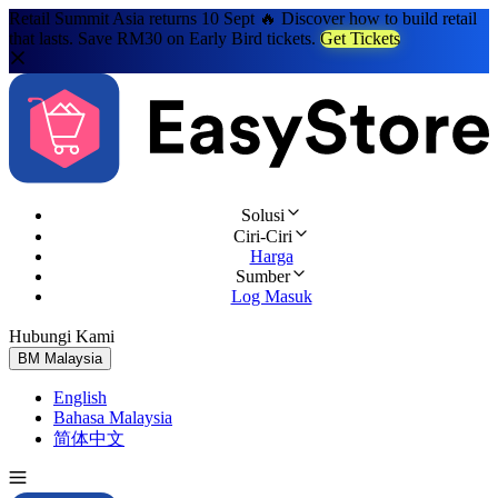
Retail Summit Asia returns 10 Sept 🔥 Discover how to build retail
that lasts. Save RM30 on Early Bird tickets.
Get Tickets
Solusi
Ciri-Ciri
Harga
Sumber
Log Masuk
Hubungi Kami
Cuba Percuma
BM
Malaysia
English
Bahasa Malaysia
简体中文